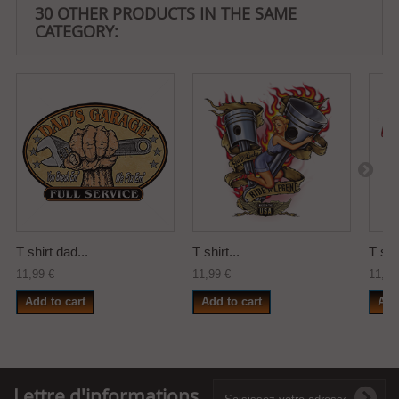
30 OTHER PRODUCTS IN THE SAME
CATEGORY:
T shirt dad...
T shirt...
T shir
11,99 €
11,99 €
11,99
Add to cart
Add to cart
Add
Lettre d'informations