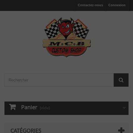
Contactez-nous
Connexion
Panier
(vide)
CATÉGORIES