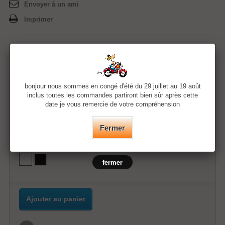
Envoyer à un ami
Imprimer
11,99 €
bonjour nous sommes en congé d'été du 29 juillet au 19 août
Quantité
inclus toutes les commandes partiront bien sûr après cette
date je vous remercie de votre compréhension
Taille
Fermer
Couleur
fermer
Ajouter au panier