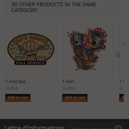
30 OTHER PRODUCTS IN THE SAME
CATEGORY:
T shirt dad...
T shirt...
T shir
11,99 €
11,99 €
11,99
Add to cart
Add to cart
Add
Lettre d'informations