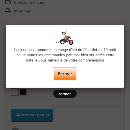
Envoyer à un ami
Imprimer
11,99 €
bonjour nous sommes en congé d'été du 29 juillet au 19 août
Quantité
inclus toutes les commandes partiront bien sûr après cette
date je vous remercie de votre compréhension
Taille
Fermer
Couleur
fermer
Ajouter au panier