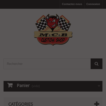
Contactez-nous
Connexion
Panier
(vide)
CATÉGORIES