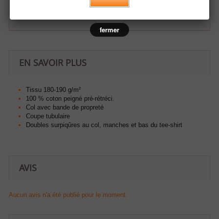
Ajouter à ma liste d'envies
fermer
EN SAVOIR PLUS
Tissu 180-190 g/m²
100 % coton peigné pré-rétréci.
Col avec bande de propreté
Coupe tubulaire
Doubles surpiqûres au col, manches et bas du tee-shirt
AVIS
Aucun avis n'a été publié pour le moment.