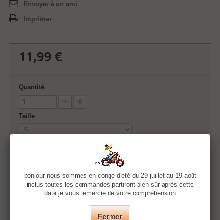
Envoyer à un ami
Imprimer
11,99 €
Quantité
Taille
Couleur
bonjour nous sommes en congé d'été du 29 juillet au 19 août
inclus toutes les commandes partiront bien sûr après cette
date je vous remercie de votre compréhension
Ajouter au panier
Fermer