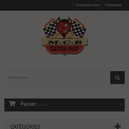
Contactez-nous
Connexion
Panier
(vide)
CATÉGORIES