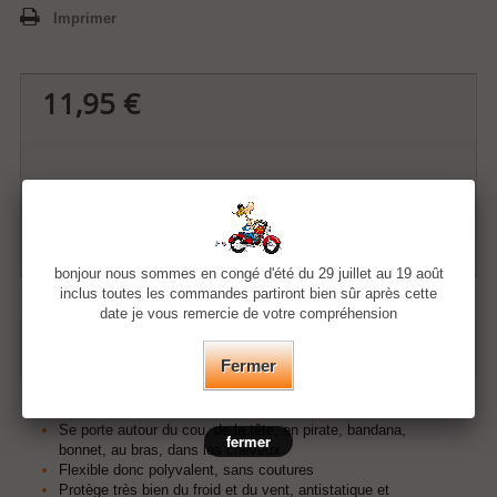
Imprimer
11,95 €
Ajouter à ma liste d'envies
bonjour nous sommes en congé d'été du 29 juillet au 19 août
inclus toutes les commandes partiront bien sûr après cette
date je vous remercie de votre compréhension
EN SAVOIR PLUS
Fermer
Foulard multifonction en forme de tube
Se porte autour du cou, de la tête, en pirate, bandana,
fermer
bonnet, au bras, dans les cheveux
F
lexible donc polyvalent, sans coutures
Protège très bien du froid et du vent, antistatique et