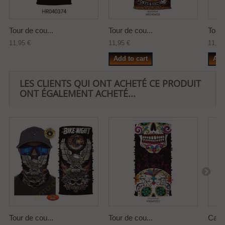
Tour de cou...
Tour de cou...
Tour 
11,95 €
11,95 €
11,95
Add to cart
Add
LES CLIENTS QUI ONT ACHETÉ CE PRODUIT
ONT ÉGALEMENT ACHETÉ...
Tour de cou...
Tour de cou...
Cach