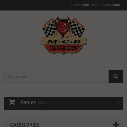
Contactez-nous
Connexion
Panier
(vide)
CATÉGORIES