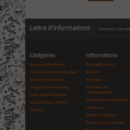
Lettre d'informations
Catégories
Informations
Nouveau site bikers
Contactez-nous
Shop Accessoires Custom
Accueil
Shop Articles Biker
A propos
Shop Textiles Homme
Politique de
confidentialité
shop Textiles Enfant
Conditions d'utilisation
Shop Options Textile
Livraison
Garage
Mentions légales
Nouveau site internet