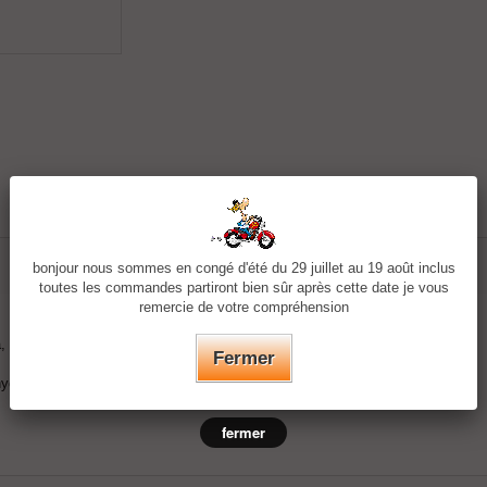
bonjour nous sommes en congé d'été du 29 juillet au 19 août inclus
toutes les commandes partiront bien sûr après cette date je vous
remercie de votre compréhension
a, bonnet, au bras, dans les cheveux
Fermer
 hydrofuge
fermer