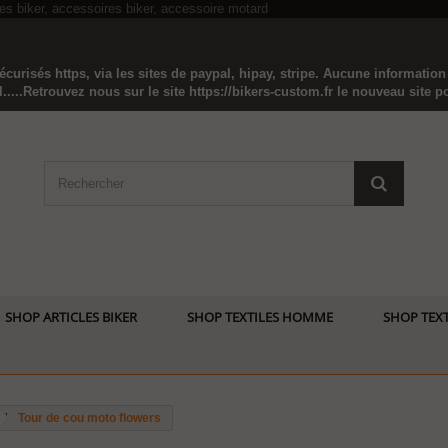
curisés https, via les sites de paypal, hipay, stripe. Aucune informatio
...Retrouvez nous sur le site https://bikers-custom.fr le nouveau site pou
SHOP ARTICLES BIKER
SHOP TEXTILES HOMME
SHOP TEXT
Tour de cou moto flowers