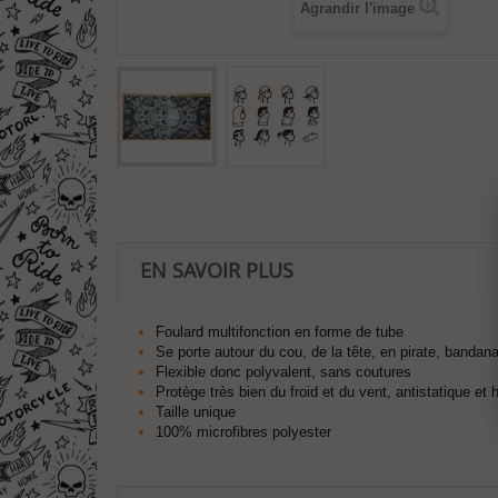
Agrandir l'image
EN SAVOIR PLUS
Foulard multifonction en forme de tube
Se porte autour du cou, de la tête, en pirate, bandan
F
lexible donc polyvalent, sans coutures
Protège très bien du froid et du vent, antistatique et
Taille unique
100% microfibres polyester