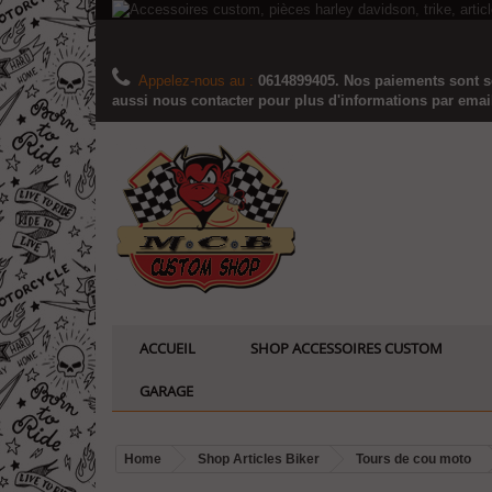
Appelez-nous au :
0614899405. Nos paiements sont sé
aussi nous contacter pour plus d'informations par email..
ACCUEIL
SHOP ACCESSOIRES CUSTOM
GARAGE
Home
Shop Articles Biker
Tours de cou moto