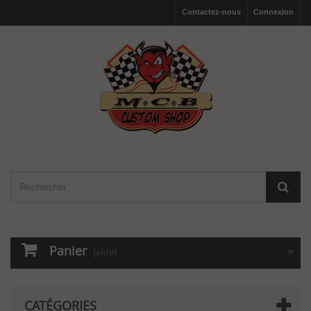
Contactez-nous
Connexion
Panier
(vide)
CATÉGORIES