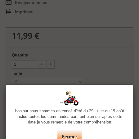
Envoyer à un ami
Imprimer
11,99 €
Quantité
Taille
Couleur
bonjour nous sommes en congé d'été du 29 juillet au 19 août
inclus toutes les commandes partiront bien sûr après cette
date je vous remercie de votre compréhension
Ajouter au panier
Fermer