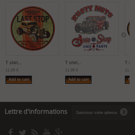
T shirt...
T shirt...
T shi
11,99 €
11,99 €
11,99
Add to cart
Add to cart
Add
Lettre d'informations