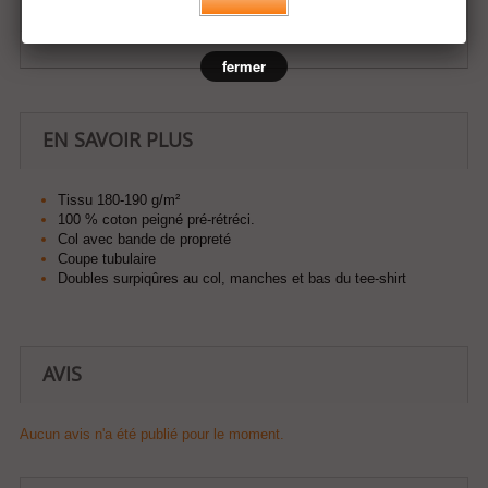
Ajouter à ma liste d'envies
fermer
EN SAVOIR PLUS
Tissu 180-190 g/m²
100 % coton peigné pré-rétréci.
Col avec bande de propreté
Coupe tubulaire
Doubles surpiqûres au col, manches et bas du tee-shirt
AVIS
Aucun avis n'a été publié pour le moment.