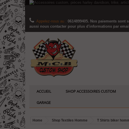
Appelez-nous au :
0614899405. Nos paiements sont sé
aussi nous contacter pour plus d'informations par email..
ACCUEIL
SHOP ACCESSOIRES CUSTOM
GARAGE
Home
Shop Textiles Homme
T Shirts biker hom