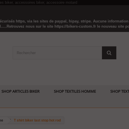
curisés https, via les sites de paypal, hipay, stripe. Aucune informatio
...Retrouvez nous sur le site https://bikers-custom.fr le nouveau site pou
SHOP ARTICLES BIKER
SHOP TEXTILES HOMME
SHOP TEXT
me
T shirt biker last stop hot rod