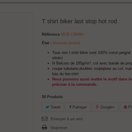
T shirt biker last stop hot rod
Référence
MCB-13689H
État :
Nouveau produit
Tous nos t shirt biker sont 100% coton peigné 
rétréci
fil Belcoro de 185gr/m², col avec bande de pro
coupe tubulaire,doubles surpiqûres au col, ma
bas du tee-shirt
Nous pouvons aussi mettre le motif dans le
préciser à la commande.
50
Produits
Tweet
Partager
Google+
Pi
Envoyer à un ami
Imprimer