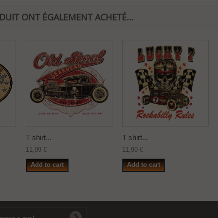
ODUIT ONT ÉGALEMENT ACHETÉ...
T shirt...
T shirt...
11,99 €
11,99 €
Add to cart
Add to cart