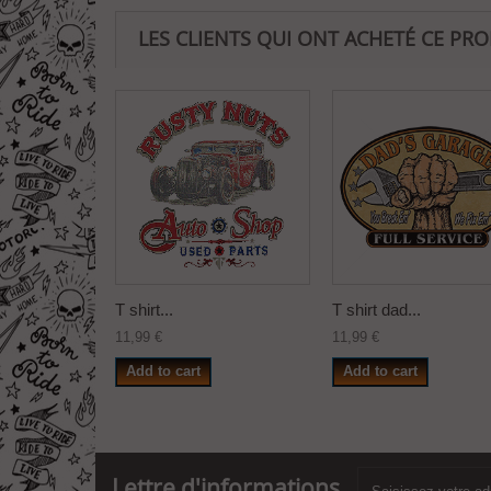
LES CLIENTS QUI ONT ACHETÉ CE PR
T shirt...
T shirt dad...
11,99 €
11,99 €
Add to cart
Add to cart
Lettre d'informations