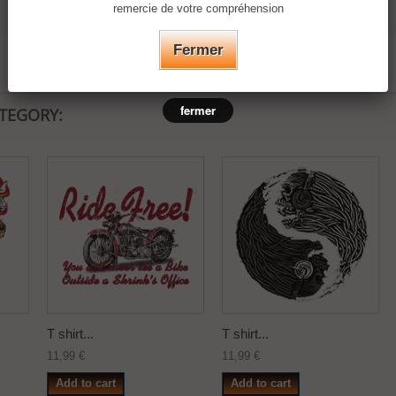
remercie de votre compréhension
Fermer
fermer
ATEGORY:
T shirt...
T shirt...
11,99 €
11,99 €
Add to cart
Add to cart