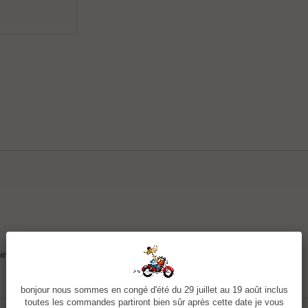
irt
bonjour nous sommes en congé d'été du 29 juillet au 19 août inclus
toutes les commandes partiront bien sûr après cette date je vous