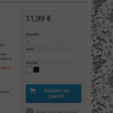
11,99 €
Quantité
pré-
Taille
preté
S
nches et
Couleur
 dos, à
Ajouter au
nterest
panier
Ajouter à ma liste d'envies